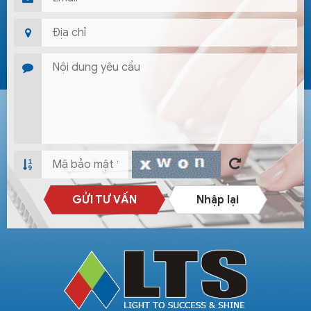
GỬI TƯ VẤN
Nhập lại