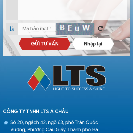
GỬI TƯ VẤN
Nhập lại
CÔNG TY TNHH LTS Á CHÂU
Số 20, ngách 42, ngõ 63, phố Trần Quốc
Vượng, Phường Cầu Giấy, Thành phố Hà