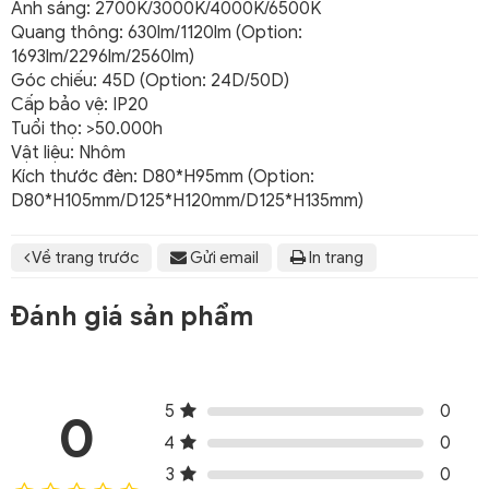
Ánh sáng: 2700K/3000K/4000K/6500K
Quang thông: 630lm/1120lm (Option:
1693lm/2296lm/2560lm)
Góc chiếu: 45D (Option: 24D/50D)
Cấp bảo vệ: IP20
Tuổi thọ: >50.000h
Vật liệu: Nhôm
Kích thước đèn: D80*H95mm (Option:
D80*H105mm/D125*H120mm/D125*H135mm)
Về trang trước
Gửi email
In trang
Đánh giá sản phẩm
5
0
0
4
0
3
0