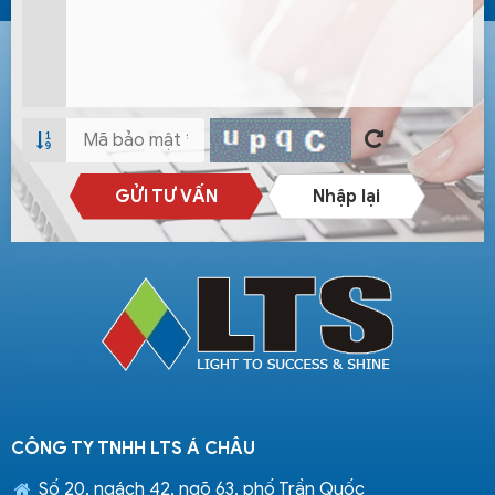
GỬI TƯ VẤN
Nhập lại
CÔNG TY TNHH LTS Á CHÂU
Số 20, ngách 42, ngõ 63, phố Trần Quốc