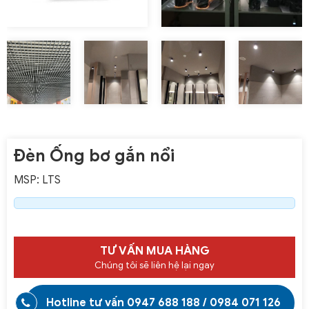
Đèn Ống bơ gắn nổi
MSP: LTS
TƯ VẤN MUA HÀNG
Chúng tôi sẽ liên hệ lại ngay
Hotline tư vấn
0947 688 188
/
0984 071 126