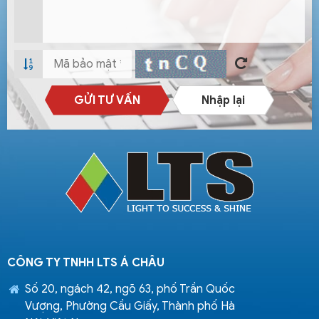
GỬI TƯ VẤN
Nhập lại
CÔNG TY TNHH LTS Á CHÂU
Số 20, ngách 42, ngõ 63, phố Trần Quốc
Vượng, Phường Cầu Giấy, Thành phố Hà