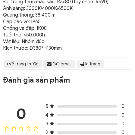
Độ trung thực màu sắc: Ra>80 (tùy chọn: Ra90)
Ánh sáng: 3000K/4000K/6500K
Quang thông: 38.400lm
Cấp bảo vệ: IP65
Chống va đập: IK08
Tuổi thọ: >50.000h
Vật liệu: Nhôm đúc
Kích thước: D380*H130mm
Về trang trước
Gửi email
In trang
Đánh giá sản phẩm
5
0
0
4
0
3
0
2
0