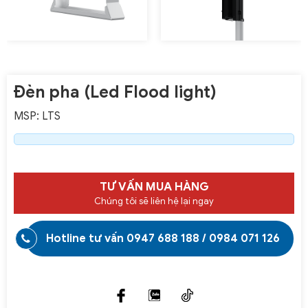
Đèn pha (Led Flood light)
MSP: LTS
TƯ VẤN MUA HÀNG
Chúng tôi sẽ liên hệ lại ngay
Hotline tư vấn
0947 688 188
/
0984 071 126