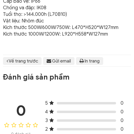
Cấp bảo vệ: IP66
Chống va đập: IK08
Tuổi thọ: >144.000h (L70B10)
Vật liệu: Nhôm đúc
Kích thước 500W/600W/750W: L470*H520*W127mm
Kích thước 1000W/1200W: L920*H558*W127mm
Về trang trước
Gửi email
In trang
Đánh giá sản phẩm
5
0
0
4
0
3
0
2
0