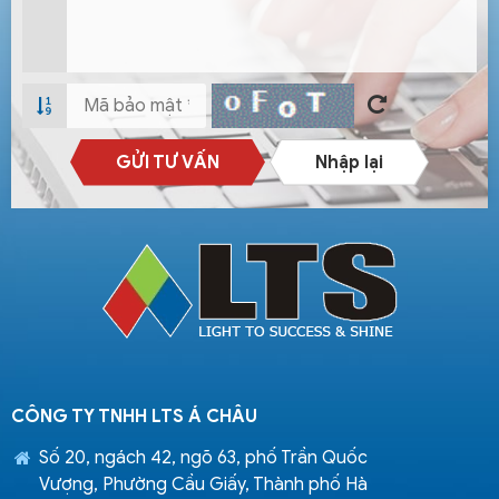
GỬI TƯ VẤN
Nhập lại
CÔNG TY TNHH LTS Á CHÂU
Số 20, ngách 42, ngõ 63, phố Trần Quốc
Vượng, Phường Cầu Giấy, Thành phố Hà