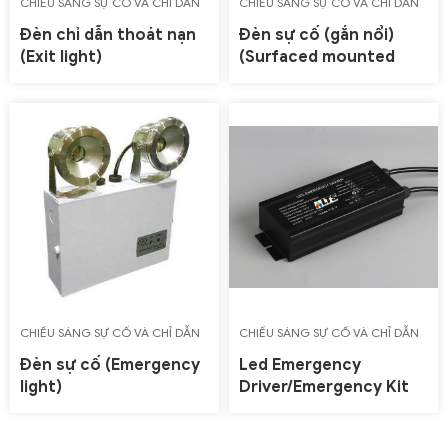
CHIẾU SÁNG SỰ CỐ VÀ CHỈ DẪN
CHIẾU SÁNG SỰ CỐ VÀ CHỈ DẪN
THOÁT NẠN (EMERGENCY & EXIT
THOÁT NẠN (EMERGENCY & EXIT
Đèn chỉ dẫn thoát nạn
Đèn sự cố (gắn nổi)
LIGHT)
LIGHT)
(Exit light)
(Surfaced mounted
emergency light)
CHIẾU SÁNG SỰ CỐ VÀ CHỈ DẪN
CHIẾU SÁNG SỰ CỐ VÀ CHỈ DẪN
THOÁT NẠN (EMERGENCY & EXIT
THOÁT NẠN (EMERGENCY & EXIT
Đèn sự cố (Emergency
Led Emergency
LIGHT)
LIGHT)
light)
Driver/Emergency Kit