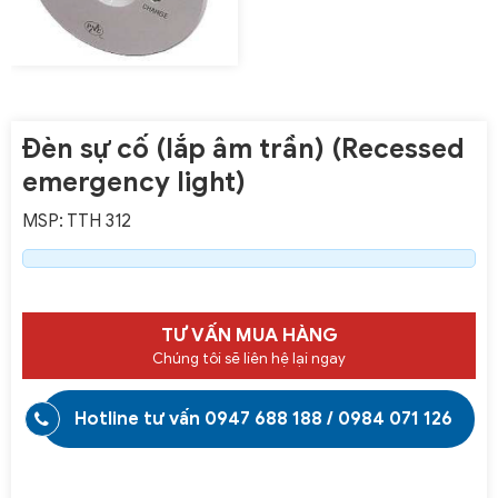
Đèn sự cố (lắp âm trần) (Recessed
emergency light)
MSP: TTH 312
TƯ VẤN MUA HÀNG
Chúng tôi sẽ liên hệ lại ngay
Hotline tư vấn
0947 688 188
/
0984 071 126