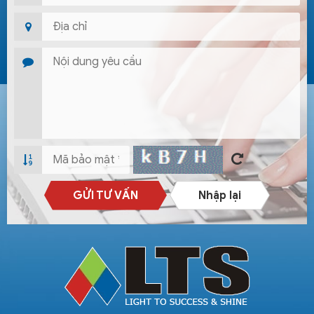
GỬI TƯ VẤN
Nhập lại