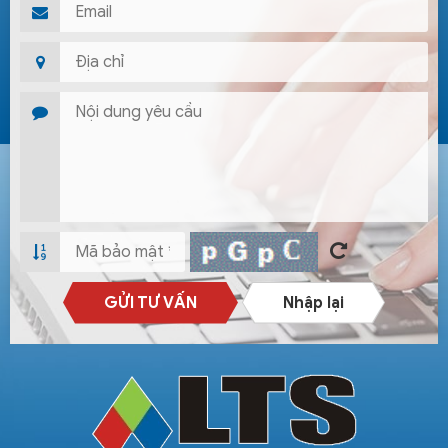
GỬI TƯ VẤN
Nhập lại