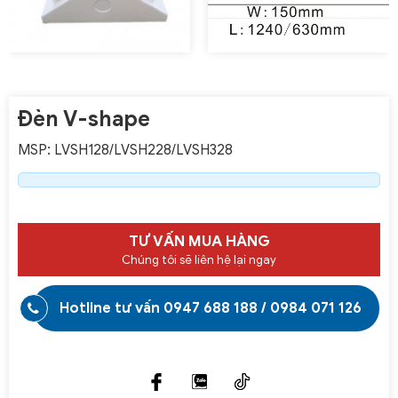
Đèn V-shape
MSP: LVSH128/LVSH228/LVSH328
TƯ VẤN MUA HÀNG
Chúng tôi sẽ liên hệ lại ngay
Hotline tư vấn
0947 688 188
/
0984 071 126