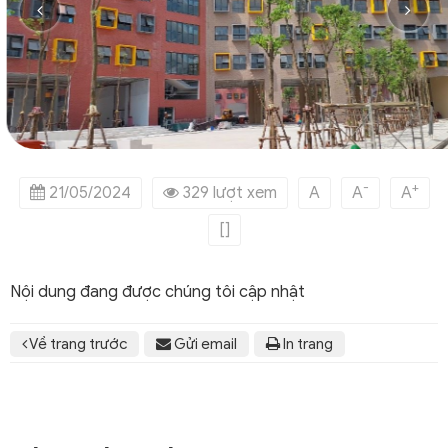
-
+
21/05/2024
329 lượt xem
A
A
A
[]
Nội dung đang được chúng tôi cập nhật
Về trang trước
Gửi email
In trang