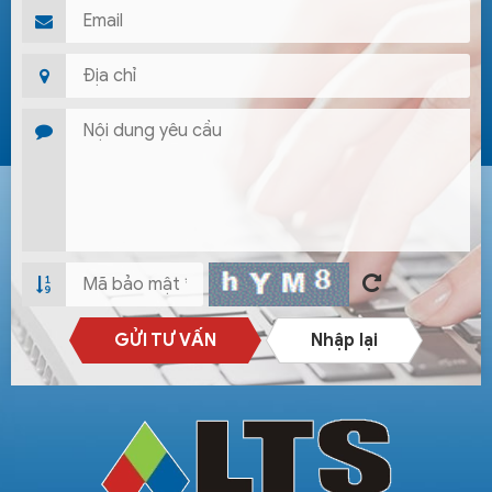
GỬI TƯ VẤN
Nhập lại