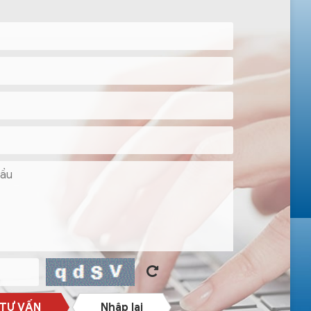
 TƯ VẤN
Nhập lại