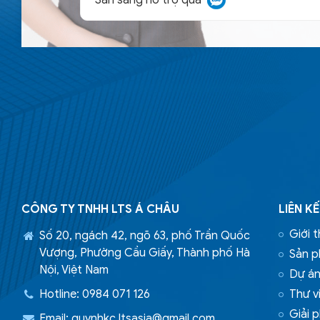
CÔNG TY TNHH LTS Á CHÂU
LIÊN K
Giới t
Số 20, ngách 42, ngõ 63, phố Trần Quốc
Vượng, Phường Cầu Giấy, Thành phố Hà
Sản 
Nội, Việt Nam
Dự á
Hotline: 0984 071 126
Thư vi
Giải 
Email:
quynhkc.ltsasia@gmail.com