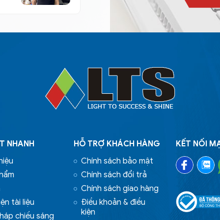
ẾT NHANH
HỖ TRỢ KHÁCH HÀNG
KẾT NỐI M
hiệu
Chính sách bảo mật
phẩm
Chính sách đổi trả
n
Chính sách giao hàng
ện tài liệu
Điều khoản & điều
kiện
pháp chiếu sáng