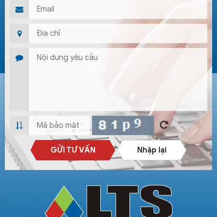
GỬI TƯ VẤN
Nhập lại