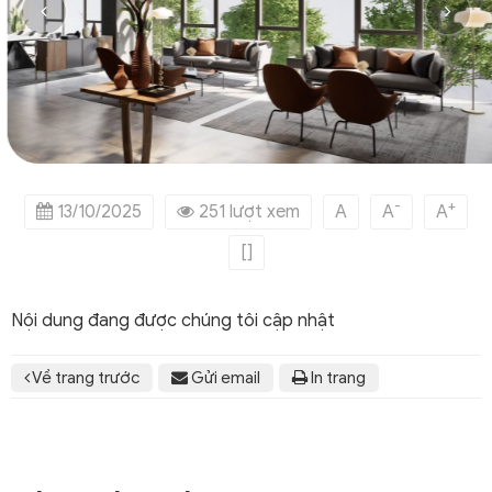
-
+
13/10/2025
251 lượt xem
A
A
A
[]
Nội dung đang được chúng tôi cập nhật
Về trang trước
Gửi email
In trang