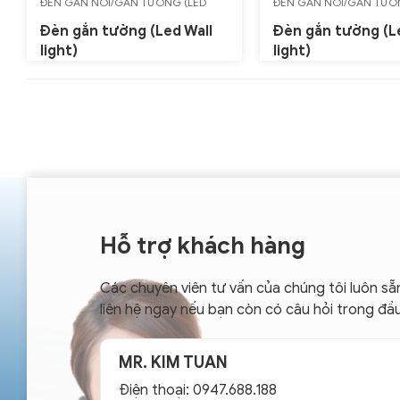
ĐÈN GẮN NỔI/GẮN TƯỜNG (LED
ĐÈN GẮN NỔI/GẮN TƯỜ
WALL LIGHT)
WALL LIGHT)
Đèn gắn tường (Led Wall
Đèn gắn tường (L
light)
light)
Hỗ trợ khách hàng
Các chuyên viên tư vấn của chúng tôi luôn sẵ
liên hệ ngay nếu bạn còn có câu hỏi trong đầ
MR. KIM TUAN
Điện thoại: 0947.688.188