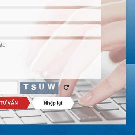
 TƯ VẤN
Nhập lại