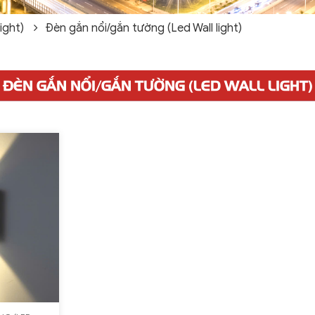
ight)
Đèn gắn nổi/gắn tường (Led Wall light)
ĐÈN GẮN NỔI/GẮN TƯỜNG (LED WALL LIGHT)