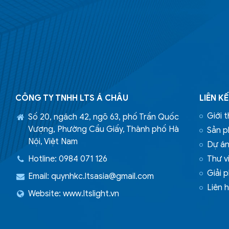
CÔNG TY TNHH LTS Á CHÂU
LIÊN K
Giới t
Số 20, ngách 42, ngõ 63, phố Trần Quốc
Vượng, Phường Cầu Giấy, Thành phố Hà
Sản 
Nội, Việt Nam
Dự á
Hotline: 0984 071 126
Thư vi
Giải 
Email:
quynhkc.ltsasia@gmail.com
Liên 
Website: www.ltslight.vn