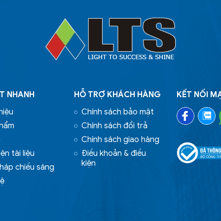
ẾT NHANH
HỖ TRỢ KHÁCH HÀNG
KẾT NỐI M
hiệu
Chính sách bảo mật
phẩm
Chính sách đổi trả
n
Chính sách giao hàng
ện tài liệu
Điều khoản & điều
kiện
pháp chiếu sáng
hệ