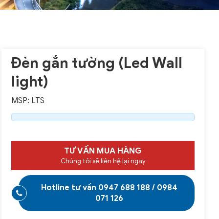
Đèn gắn tường (Led Wall
light)
MSP: LTS
TƯ VẤN MUA HÀNG
Chúng tôi sẽ liên hệ lại ngay
Hotline tư vấn
0947 688 188
/
0984
071 126