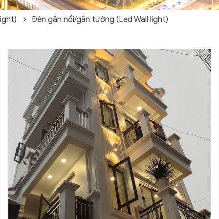
ight)
Đèn gắn nổi/gắn tường (Led Wall light)