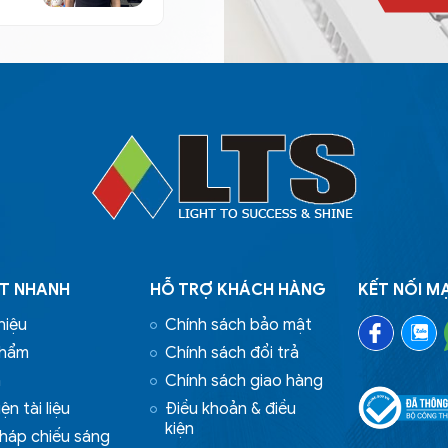
ẾT NHANH
HỖ TRỢ KHÁCH HÀNG
KẾT NỐI M
hiệu
Chính sách bảo mật
phẩm
Chính sách đổi trả
n
Chính sách giao hàng
ện tài liệu
Điều khoản & điều
kiện
pháp chiếu sáng