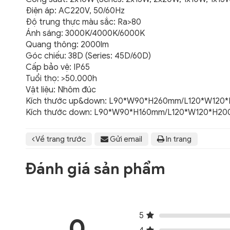
Điện áp: AC220V, 50/60Hz
Độ trung thực màu sắc: Ra>80
Ánh sáng: 3000K/4000K/6000K
Quang thông: 2000lm
Góc chiếu: 38D (Series: 45D/60D)
Cấp bảo vệ: IP65
Tuổi thọ: >50.000h
Vật liệu: Nhôm đúc
Kích thước up&down: L90*W90*H260mm/L120*W12
Kích thước down: L90*W90*H160mm/L120*W120*H2
Về trang trước
Gửi email
In trang
Đánh giá sản phẩm
5
0