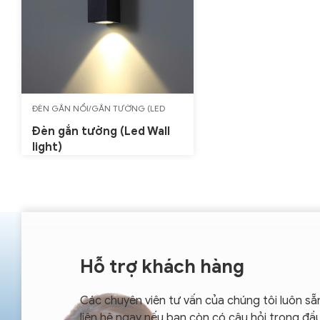
ĐÈN GẮN NỔI/GẮN TƯỜNG (LED
WALL LIGHT)
Đèn gắn tường (Led Wall
light)
Hỗ trợ khách hàng
Các chuyên viên tư vấn của chúng tôi luôn sẵ
liên hệ ngay nếu bạn còn có câu hỏi trong đầ