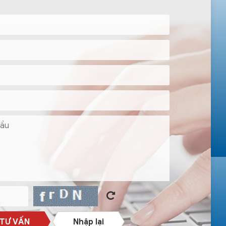
 TƯ VẤN
Nhập lại