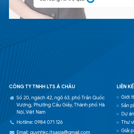
CÔNG TY TNHH LTS Á CHÂU
LIÊN K
Giới t
Số 20, ngách 42, ngõ 63, phố Trần Quốc
Vượng, Phường Cầu Giấy, Thành phố Hà
Sản 
Nội, Việt Nam
Dự á
Hotline: 0984 071 126
Thư vi
Giải 
Email:
quynhkc.ltsasia@gmail.com