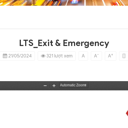
LTS_Exit & Emergency
-
+
21/05/2024
321 lượt xem
A
A
A
[]