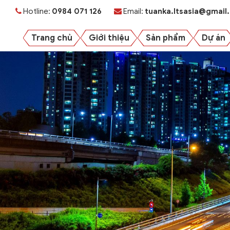
Hotline:
0984 071 126
Email:
tuanka.ltsasia@gmail
Trang chủ
Giới thiệu
Sản phẩm
Dự án