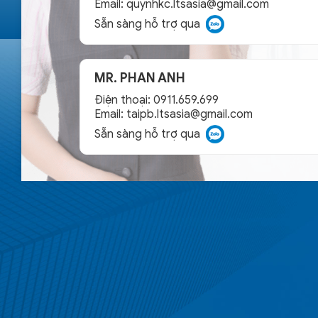
Email:
quynhkc.ltsasia@gmail.com
Sẵn sàng hỗ trợ qua
MR. PHAN ANH
Điện thoại: 0911.659.699
Email:
taipb.ltsasia@gmail.com
Sẵn sàng hỗ trợ qua